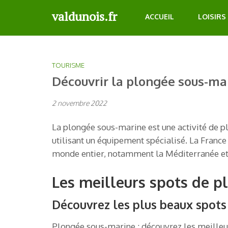
Aller
valdunois.fr
ACCUEIL
LOISIRS
au
contenu
(Pressez
Entrée)
TOURISME
Découvrir la plongée sous-ma
2 novembre 2022
La plongée sous-marine est une activité de pl
utilisant un équipement spécialisé. La France
monde entier, notamment la Méditerranée et 
Les meilleurs spots de p
Découvrez les plus beaux spots
Plongée sous-marine : découvrez les meilleu