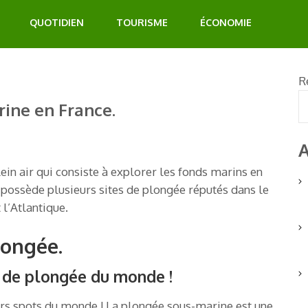
QUOTIDIEN
TOURISME
ÉCONOMIE
R
rine en France.
A
ein air qui consiste à explorer les fonds marins en
 possède plusieurs sites de plongée réputés dans le
l’Atlantique.
longée.
 de plongée du monde !
rs spots du monde ! La plongée sous-marine est une