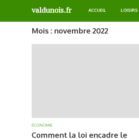
Aller
valdunois.fr
ACCUEIL
LOISIRS
au
contenu
(Pressez
Mois :
novembre 2022
Entrée)
ÉCONOMIE
Comment la loi encadre le