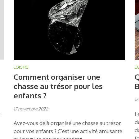
LOISIRS
É
Comment organiser une
Q
chasse au trésor pour les
B
enfants ?
16
17 novembre 2022
s
L
d
Avez-vous déjà organisé une chasse au trésor
d
pour vos enfants ? C’est une activité amusante
f