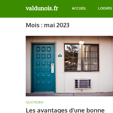
Aller
valdunois.fr
ACCUEIL
LOISIRS
au
contenu
(Pressez
Mois :
mai 2023
Entrée)
QUOTIDIEN
Les avantages d’une bonne