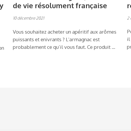
y
r
de vie résolument française
2 
10 décembre 2021
P
Vous souhaitez acheter un apéritif aux arômes
i
puissants et enivrants ? L’armagnac est
p
probablement ce qu’il vous faut. Ce produit …
on