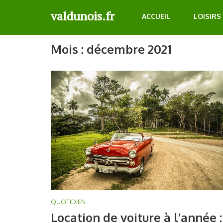
Aller
valdunois.fr
ACCUEIL
LOISIRS
au
contenu
(Pressez
Mois :
décembre 2021
Entrée)
QUOTIDIEN
Location de voiture à l’année :