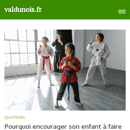
Aller
valdunois.fr
au
contenu
(Pressez
Entrée)
QUOTIDIEN
Pourquoi encourager son enfant à faire