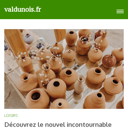
Aller
valdunois.fr
au
contenu
(Pressez
Entrée)
LOISIRS
Découvrez le nouvel incontournable