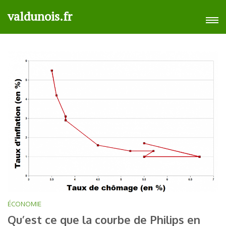
Aller
valdunois.fr
au
contenu
(Pressez
Entrée)
ÉCONOMIE
Qu’est ce que la courbe de Philips en