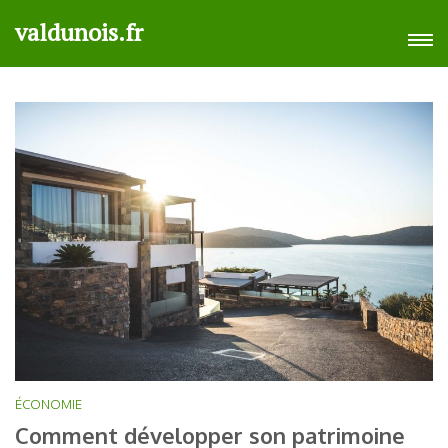
Aller
valdunois.fr
au
contenu
(Pressez
Entrée)
ÉCONOMIE
Comment développer son patrimoine