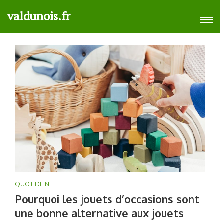
Aller
valdunois.fr
au
contenu
(Pressez
Entrée)
QUOTIDIEN
Pourquoi les jouets d’occasions sont
une bonne alternative aux jouets