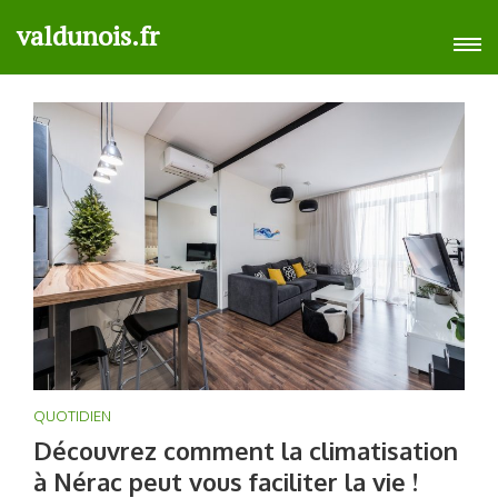
Aller
valdunois.fr
au
contenu
(Pressez
Entrée)
QUOTIDIEN
Découvrez comment la climatisation
à Nérac peut vous faciliter la vie !