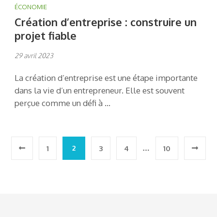
ÉCONOMIE
Création d’entreprise : construire un
projet fiable
29 avril 2023
La création d’entreprise est une étape importante
dans la vie d’un entrepreneur. Elle est souvent
perçue comme un défi à …
Pagination
2
…
1
3
4
10
des
publications